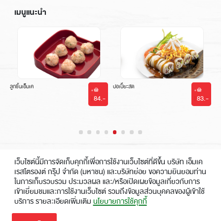
เมนูแนะนำ
ลูกชิ้นเอ็มเค
ปอเปี๊ยะสด
-
84.-
83.-
|
|
เว็บไซต์นี้มีการจัดเก็บคุกกี้เพื่อการใช้งานเว็บไซต์ที่ดีขึ้น บริษัท เอ็มเค
เรสโตรองต์ กรุ๊ป จำกัด (มหาชน) และบริษัทย่อย ขอความยินยอมท่าน
ในการเก็บรวบรวม ประมวลผล และ/หรือเปิดเผยข้อมูลเกี่ยวกับการ