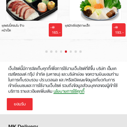
ชุดแฮปปี้คอมโบ ข้าว
ชุดผักเพื่อสุขภาพเล็ก
หน้าเป็ด
165.-
193
|
|
เว็บไซต์นี้มีการจัดเก็บคุกกี้เพื่อการใช้งานเว็บไซต์ที่ดีขึ้น บริษัท เอ็มเค
เรสโตรองต์ กรุ๊ป จำกัด (มหาชน) และบริษัทย่อย ขอความยินยอมท่าน
ในการเก็บรวบรวม ประมวลผล และ/หรือเปิดเผยข้อมูลเกี่ยวกับการ
เข้าเยี่ยมชมและการใช้งานเว็บไซต์ รวมถึงข้อมูลส่วนบุคคลของผู้เข้าใช้
บริการ รายละเอียดเพิ่มเติม
นโยบายการใช้คุกกี้