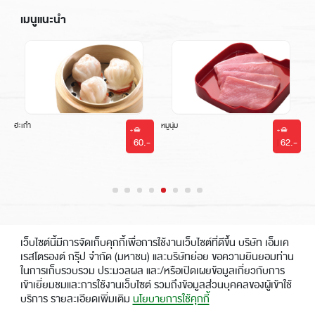
เมนูแนะนำ
ฮะเก๋า
หมูนุ่ม
-
60.-
62.-
|
|
เว็บไซต์นี้มีการจัดเก็บคุกกี้เพื่อการใช้งานเว็บไซต์ที่ดีขึ้น บริษัท เอ็มเค
เรสโตรองต์ กรุ๊ป จำกัด (มหาชน) และบริษัทย่อย ขอความยินยอมท่าน