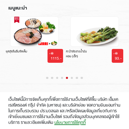
เมนูแนะนำ
ชุดสุขล้นอิ่มจัดเต็ม
คะน้าฮ่องกงน้ำมัน
หอย (เล็ก)
-
1115.-
93.-
|
|
เว็บไซต์นี้มีการจัดเก็บคุกกี้เพื่อการใช้งานเว็บไซต์ที่ดีขึ้น บริษัท เอ็มเค
เรสโตรองต์ กรุ๊ป จำกัด (มหาชน) และบริษัทย่อย ขอความยินยอมท่าน