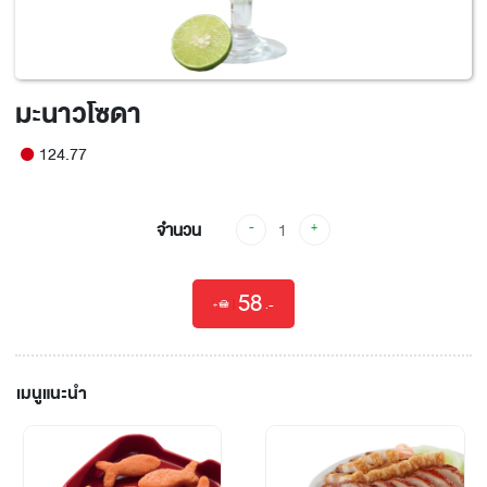
มะนาวโซดา
124.77
จำนวน
-
+
58
|
.-
เมนูแนะนำ