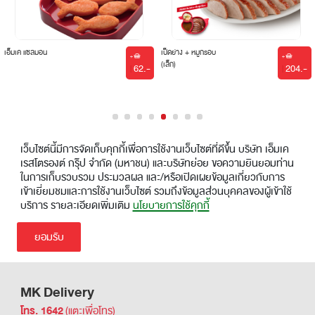
เอ็มเค แซลมอน
เป็ดย่าง + หมูกรอบ
(เล็ก)
62.-
204
|
|
เว็บไซต์นี้มีการจัดเก็บคุกกี้เพื่อการใช้งานเว็บไซต์ที่ดีขึ้น บริษัท เอ็มเค
เรสโตรองต์ กรุ๊ป จำกัด (มหาชน) และบริษัทย่อย ขอความยินยอมท่าน
ในการเก็บรวบรวม ประมวลผล และ/หรือเปิดเผยข้อมูลเกี่ยวกับการ
เข้าเยี่ยมชมและการใช้งานเว็บไซต์ รวมถึงข้อมูลส่วนบุคคลของผู้เข้าใช้
บริการ รายละเอียดเพิ่มเติม
นโยบายการใช้คุกกี้