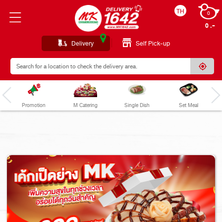
TH
0
0 
Delivery
Self Pick-up
Promotion
M Catering
Single Dish
Set Meal