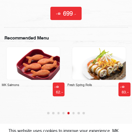
Unit
-
+
699
|
.-
Recommended Menu
MK Salmons
Fresh Spring Rolls
62.-
83
|
|